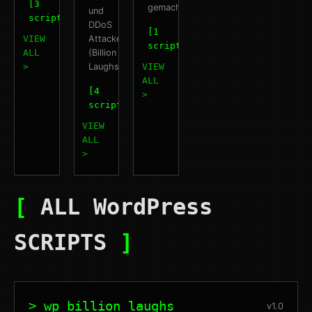
[3
gemacht
und
scripts]
DDoS
[1
VIEW
Attacken
scripts]
ALL
(Billion
>
Laughs)
VIEW
ALL
[4
>
scripts]
VIEW
ALL
>
[
ALL WordPress
SCRIPTS
]
> wp_billion_laughs
v1.0