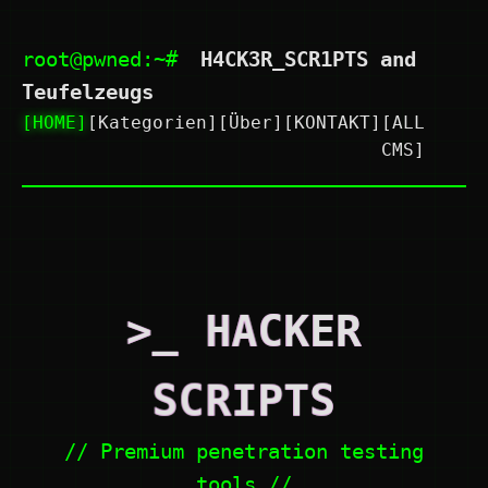
root@pwned:~#
H4CK3R_SCR1PTS and
Teufelzeugs
[HOME]
[Kategorien]
[Über]
[KONTAKT]
[ALL
CMS]
>_ HACKER
SCRIPTS
// Premium penetration testing
tools //