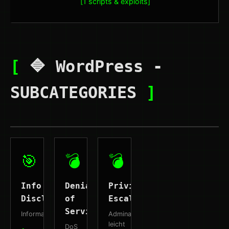
[1 scripts & exploits]
[
🔷 WordPress -
SUBCATEGORIES
]
🎯
💣
💣
Info
Denial
Privilege
Disclosure
of
Escalation
Service
Informationsbeschaffung
Adminaccount
leicht
DoS