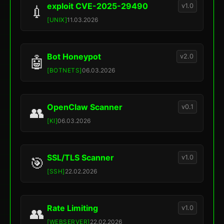
exploit CVE-2025-29490
v1.0
💉
[UNIX]
11.03.2026
Bot Honeypot
v2.0
🤖
[BOTNETS]
06.03.2026
OpenClaw Scanner
v0.1
👥
[KI]
06.03.2026
SSL/TLS Scanner
v1.0
🎯
[SSH]
22.02.2026
Rate Limiting
v1.0
👥
[WEBSERVER]
22.02.2026