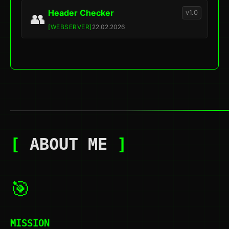
Header Checker
v1.0
👥
[WEBSERVER]
22.02.2026
[
ABOUT ME
]
🎯
MISSION