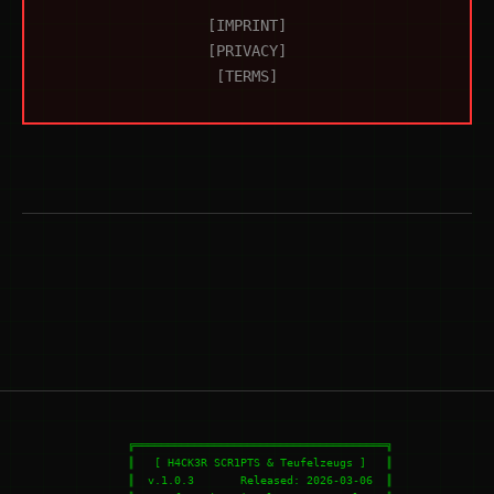
[IMPRINT]
[PRIVACY]
[TERMS]
    ╔══════════════════════════════════════╗

    ║   [ H4CK3R SCR1PTS & Teufelzeugs ]   ║

    ║  v.1.0.3       Released: 2026-03-06  ║
