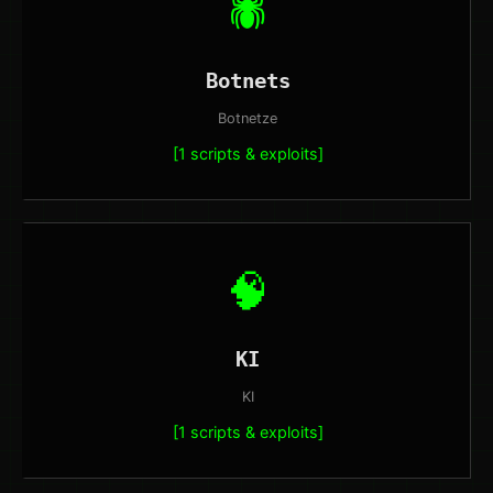
🕷️
Botnets
Botnetze
[1 scripts & exploits]
🧠
KI
KI
[1 scripts & exploits]