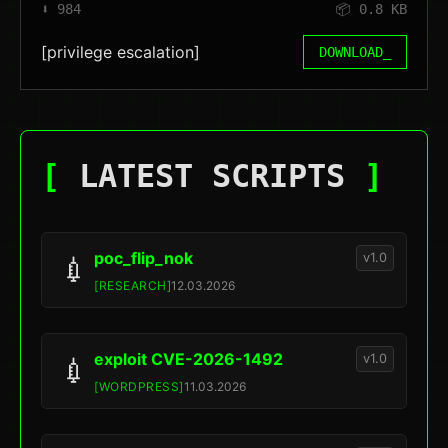
⬇️ 984
📦 0.8 KB
[privilege escalation]
DOWNLOAD_
[
LATEST SCRIPTS
]
poc_flip_nok
v1.0
💉
[RESEARCH]
12.03.2026
exploit CVE-2026-1492
v1.0
💉
[WORDPRESS]
11.03.2026